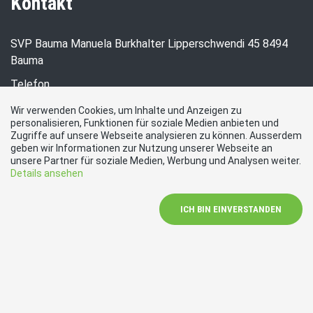
Kontakt
SVP Bauma Manuela Burkhalter Lipperschwendi 45 8494
Bauma
Telefon
079 543 39 59
Wir verwenden Cookies, um Inhalte und Anzeigen zu
personalisieren, Funktionen für soziale Medien anbieten und
E-Mail
Zugriffe auf unsere Webseite analysieren zu können. Ausserdem
m.burkhalter@eximha.ch
geben wir Informationen zur Nutzung unserer Webseite an
Social Media
unsere Partner für soziale Medien, Werbung und Analysen weiter.
Details ansehen
Besuchen Sie uns bei:
ICH BIN EINVERSTANDEN
Impressum
|
Kontakt