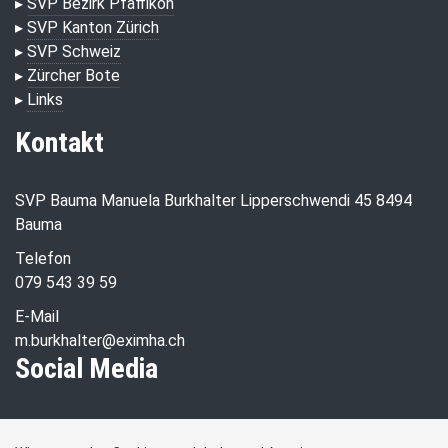
▸
SVP Bezirk Pfäffikon
▸
SVP Kanton Zürich
▸
SVP Schweiz
▸
Zürcher Bote
▸
Links
Kontakt
SVP Bauma Manuela Burkhalter Lipperschwendi 45 8494
Bauma
Telefon
079 543 39 59
E-Mail
m.burkhalter@eximha.ch
Social Media
Besuchen Sie uns bei: